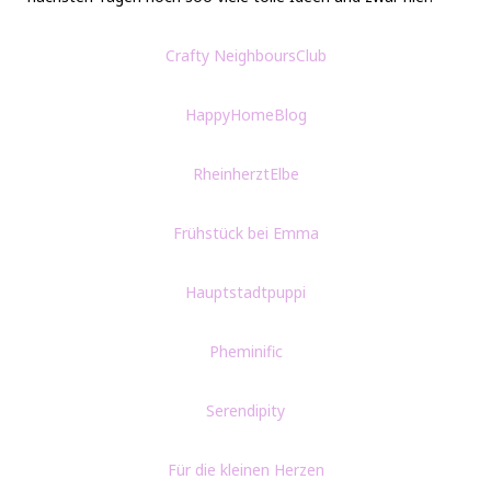
Crafty NeighboursClub
HappyHomeBlog
RheinherztElbe
Frühstück bei Emma
Hauptstadtpuppi
Pheminific
Serendipity
Für die kleinen Herzen